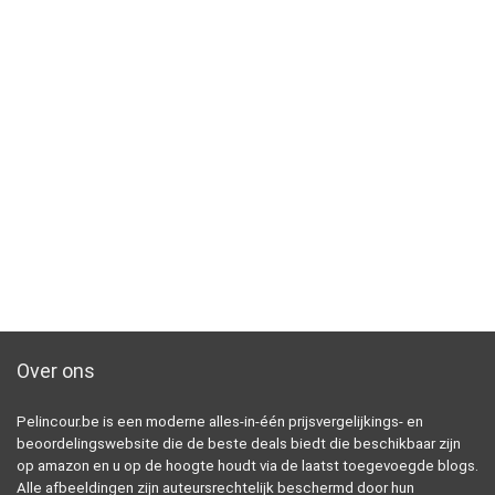
Over ons
Pelincour.be is een moderne alles-in-één prijsvergelijkings- en
beoordelingswebsite die de beste deals biedt die beschikbaar zijn
op amazon en u op de hoogte houdt via de laatst toegevoegde blogs.
Alle afbeeldingen zijn auteursrechtelijk beschermd door hun