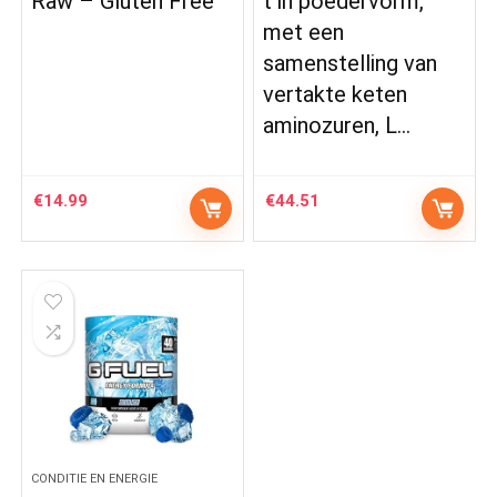
Raw – Gluten Free
t in poedervorm,
met een
samenstelling van
vertakte keten
aminozuren, L…
€
14.99
€
44.51
CONDITIE EN ENERGIE