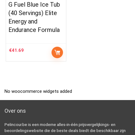
G Fuel Blue Ice Tub
(40 Servings) Elite
Energy and
Endurance Formula
€
41.69
No woocommerce widgets added
Over ons
Pelincour.be is een moderne alles-in-één prijsvergelijkings- en
beoordelingswebsite die de beste deals biedt die beschikbaar zijn