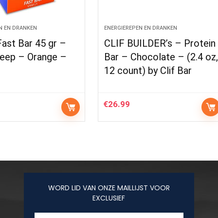
N EN DRANKEN
ENERGIEREPEN EN DRANKEN
ast Bar 45 gr –
CLIF BUILDER’s – Protein
reep – Orange –
Bar – Chocolate – (2.4 oz
s
12 count) by Clif Bar
€
26.99
WORD LID VAN ONZE MAILLIJST VOOR
EXCLUSIEF