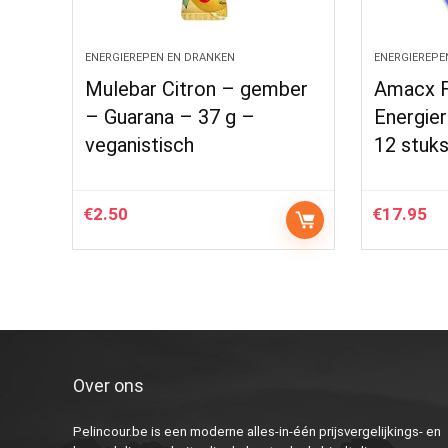
ENERGIEREPEN EN DRANKEN
ENERGIEREPE
Mulebar Citron – gember
Amacx F
– Guarana – 37 g –
Energie
veganistisch
12 stuk
€
2.50
€
17.95
Over ons
Pelincour.be is een moderne alles-in-één prijsvergelijkings- en