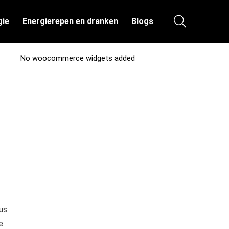
gie
Energierepen en dranken
Blogs
No woocommerce widgets added
us
e