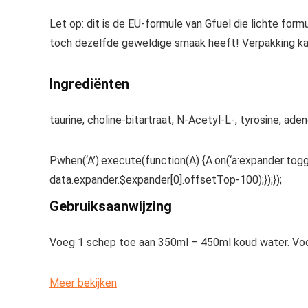
Let op: dit is de EU-formule van Gfuel die lichte fo
toch dezelfde geweldige smaak heeft! Verpakking ka
Ingrediënten
taurine, choline-bitartraat, N-Acetyl-L-, tyrosine, ad
P.when(‘A’).execute(function(A) {A.on(‘a:expander:togg
data.expander.$expander[0].offsetTop-100);});});
Gebruiksaanwijzing
Voeg 1 schep toe aan 350ml – 450ml koud water. Voo
Meer bekijken