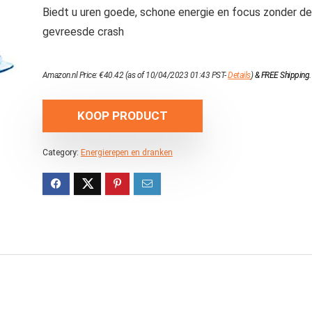
Biedt u uren goede, schone energie en focus zonder de
gevreesde crash
Amazon.nl Price:
€
40.42
(as of 10/04/2023 01:43 PST-
Details
)
&
FREE Shipping
.
KOOP PRODUCT
Category:
Energierepen en dranken