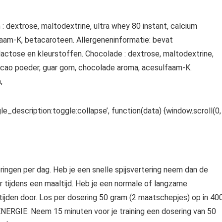
: dextrose, maltodextrine, ultra whey 80 instant, calcium
faam-K, betacaroteen. Allergeneninformatie: bevat
lactose en kleurstoffen. Chocolade : dextrose, maltodextrine,
cacao poeder, guar gom, chocolade aroma, acesulfaam-K.
,
le_description:toggle:collapse’, function(data) {window.scroll(0,
n per dag. Heb je een snelle spijsvertering neem dan de
r tijdens een maaltijd. Heb je een normale of langzame
tijden door. Los per dosering 50 gram (2 maatschepjes) op in 40
ERGIE: Neem 15 minuten voor je training een dosering van 50