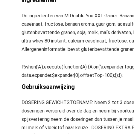
Ingrediënten
De ingrediënten van M Double You XXL Gainer: Banaan 
caseïnaat, fructose, banaan aroma, guar gom, acesul
glutenbevattende granen, soja, melk, maïs derivaten, 
ultra whey 80 instant, calcium caseïnaat, fructose, 
Allergeneninformatie: bevat glutenbevattende granen
P.when(‘A’).execute(function(A) {A.on(‘a:expander:togg
data.expander.$expander[0].offsetTop-100);});});
Gebruiksaanwijzing
DOSERING GEWICHTSTOENAME: Neem 2 tot 3 doseringe
doseringen verspreid over de dag en neem bij voorkeu
spijsvertering neem de doseringen dan tussen je maal
ml melk of vloeistof naar keuze. DOSERING EXTRA EN