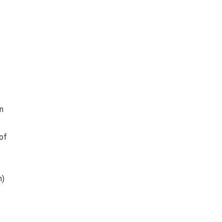
n
of
n)