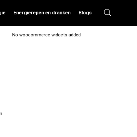
gie
Energierepen en dranken
Blogs
No woocommerce widgets added
n