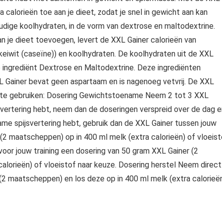
a calorieën toe aan je dieet, zodat je snel in gewicht aan kan
ige koolhydraten, in de vorm van dextrose en maltodextrine.
an je dieet toevoegen, levert de XXL Gainer calorieën van
eiwit (caseïne)) en koolhydraten. De koolhydraten uit de XXL
ge ingrediënt Dextrose en Maltodextrine. Deze ingrediënten
L Gainer bevat geen aspartaam en is nagenoeg vetvrij. De XXL
en te gebruiken: Dosering Gewichtstoename Neem 2 tot 3 XXL
jsvertering hebt, neem dan de doseringen verspreid over de dag e
ame spijsvertering hebt, gebruik dan de XXL Gainer tussen jouw
 (2 maatscheppen) op in 400 ml melk (extra calorieën) of vloeist
oor jouw training een dosering van 50 gram XXL Gainer (2
alorieën) of vloeistof naar keuze. Dosering herstel Neem direct
 (2 maatscheppen) en los deze op in 400 ml melk (extra calorieë