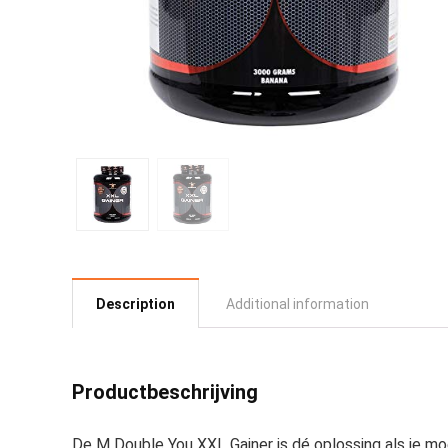
Description
Additional information
Productbeschrijving
De M Double You XXL Gainer is dé oplossing als je 