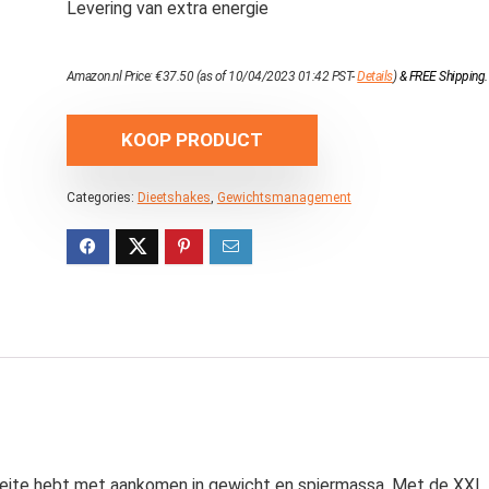
Levering van extra energie
Amazon.nl Price:
€
37.50
(as of 10/04/2023 01:42 PST-
Details
)
&
FREE Shipping
.
KOOP PRODUCT
Categories:
Dieetshakes
,
Gewichtsmanagement
moeite hebt met aankomen in gewicht en spiermassa. Met de XXL