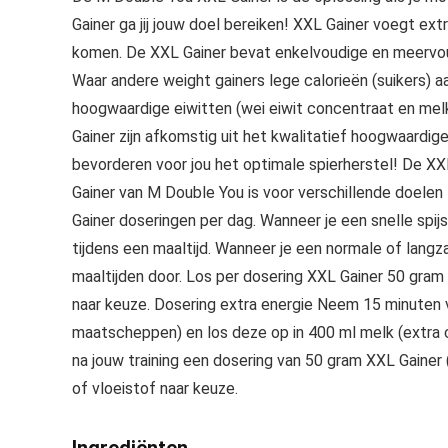
Gainer ga jij jouw doel bereiken! XXL Gainer voegt extr
komen. De XXL Gainer bevat enkelvoudige en meervoud
Waar andere weight gainers lege calorieën (suikers) a
hoogwaardige eiwitten (wei eiwit concentraat en melk
Gainer zijn afkomstig uit het kwalitatief hoogwaardi
bevorderen voor jou het optimale spierherstel! De XX
Gainer van M Double You is voor verschillende doel
Gainer doseringen per dag. Wanneer je een snelle spi
tijdens een maaltijd. Wanneer je een normale of langz
maaltijden door. Los per dosering XXL Gainer 50 gram
naar keuze. Dosering extra energie Neem 15 minuten v
maatscheppen) en los deze op in 400 ml melk (extra c
na jouw training een dosering van 50 gram XXL Gainer
of vloeistof naar keuze.