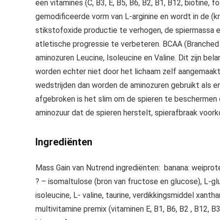
een vitamines (C, B3, E, B5, B6, B2, B1, B12, biotine, 
gemodificeerde vorm van L-arginine en wordt in de 
stikstofoxide productie te verhogen, de spiermassa 
atletische progressie te verbeteren. BCAA (Branched 
aminozuren Leucine, Isoleucine en Valine. Dit zijn be
worden echter niet door het lichaam zelf aangemaakt.
wedstrijden dan worden de aminozuren gebruikt als en
afgebroken is het slim om de spieren te beschermen 
aminozuur dat de spieren herstelt, spierafbraak voo
Ingrediënten
Mass Gain van Nutrend ingrediënten: banana: weiprote
? – isomaltulose (bron van fructose en glucose), L-gl
isoleucine, L- valine, taurine, verdikkingsmiddel xant
multivitamine premix (vitaminen E, B1, B6, B2 , B12, B