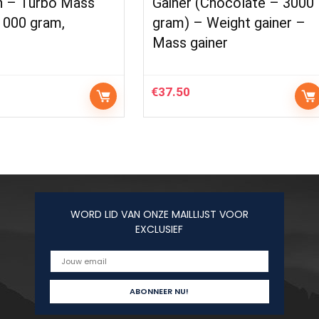
on – Turbo Mass
Gainer (Chocolate – 3000
1000 gram,
gram) – Weight gainer –
Mass gainer
€
37.50
WORD LID VAN ONZE MAILLIJST VOOR
EXCLUSIEF