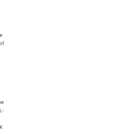
Ze
of
se
L-
 K