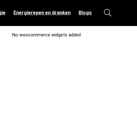
gie
Energierepen en dranken
Blogs
No woocommerce widgets added