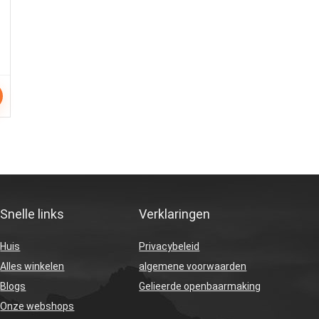
Snelle links
Verklaringen
Huis
Privacybeleid
Alles winkelen
algemene voorwaarden
Blogs
Gelieerde openbaarmaking
Onze webshops