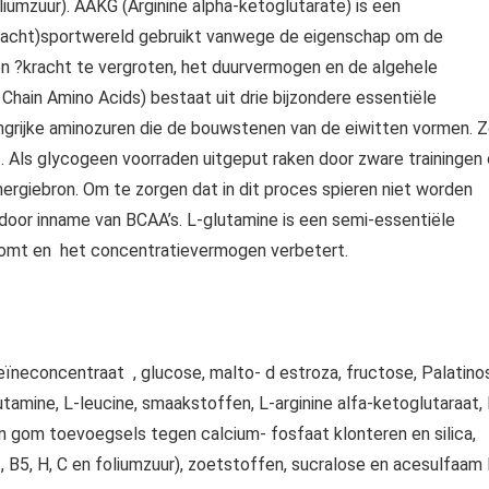
foliumzuur). AAKG (Arginine alpha-ketoglutarate) is een
(kracht)sportwereld gebruikt vanwege de eigenschap om de
en ?kracht te vergroten, het duurvermogen en de algehele
Chain Amino Acids) bestaat uit drie bijzondere essentiële
langrijke aminozuren die de bouwstenen van de eiwitten vormen. 
 Als glycogeen voorraden uitgeput raken door zware trainingen 
ergiebron. Om te zorgen dat in dit proces spieren niet worden
door inname van BCAA’s. L-glutamine is een semi-essentiële
rkomt en het concentratievermogen verbetert.
ïneconcentraat , glucose, malto- d estroza, fructose, Palatino
utamine, L-leucine, smaakstoffen, L-arginine alfa-ketoglutaraat, 
han gom toevoegsels tegen calcium- fosfaat klonteren en silica,
3, B5, H, C en foliumzuur), zoetstoffen, sucralose en acesulfaam