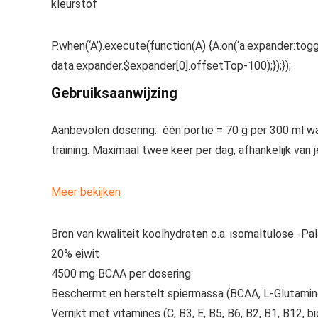
kleurstof
P.when(‘A’).execute(function(A) {A.on(‘a:expander:togg
data.expander.$expander[0].offsetTop-100);});});
Gebruiksaanwijzing
Aanbevolen dosering: één portie = 70 g per 300 ml wa
training. Maximaal twee keer per dag, afhankelijk van j
Meer bekijken
Bron van kwaliteit koolhydraten o.a. isomaltulose -P
20% eiwit
4500 mg BCAA per dosering
Beschermt en herstelt spiermassa (BCAA, L-Glutamin
Verrijkt met vitamines (C, B3, E, B5, B6, B2, B1, B12, bi