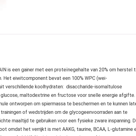
IN is een gainer met een proteïnegehalte van 20% om herstel 
en. Het eiwitcomponent bevat een 100% WPC (wei-
it verschillende koolhydraten: disaccharide-isomaltulose
 glucose, maltodextrine en fructose voor snelle energie afgifte.
rmule ontworpen om spiermassa te beschermen en te kunnen lat
e trainingen of wedstrijden om de glycogeenvoorraden aan te
lichte maaltijd te gebruiken voor een fysieke zware inspanning. 
oot omdat het verrijkt is met AAKG, taurine, BCAA, L-glutamine 