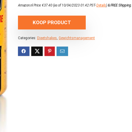
Amazon.nl Price:
€
37.40
(as of 10/04/2023 01:42 PST-
Details
)
&
FREE Shipping
.
KOOP PRODUCT
Categories:
Dieetshakes
,
Gewichtsmanagement