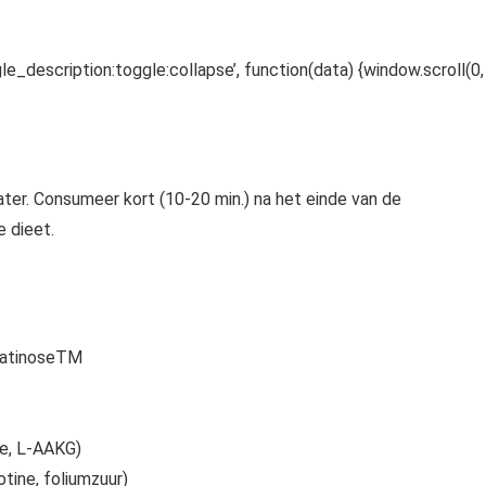
le_description:toggle:collapse’, function(data) {window.scroll(0,
ter. Consumeer kort (10-20 min.) na het einde van de
e dieet.
alatinoseTM
e, L-AAKG)
otine, foliumzuur)