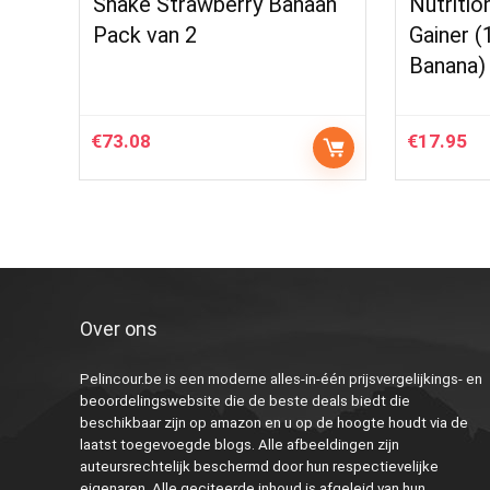
Shake Strawberry Banaan
Nutriti
Pack van 2
Gainer (
Banana)
€
73.08
€
17.95
Over ons
Pelincour.be is een moderne alles-in-één prijsvergelijkings- en
beoordelingswebsite die de beste deals biedt die
beschikbaar zijn op amazon en u op de hoogte houdt via de
laatst toegevoegde blogs. Alle afbeeldingen zijn
auteursrechtelijk beschermd door hun respectievelijke
eigenaren. Alle geciteerde inhoud is afgeleid van hun