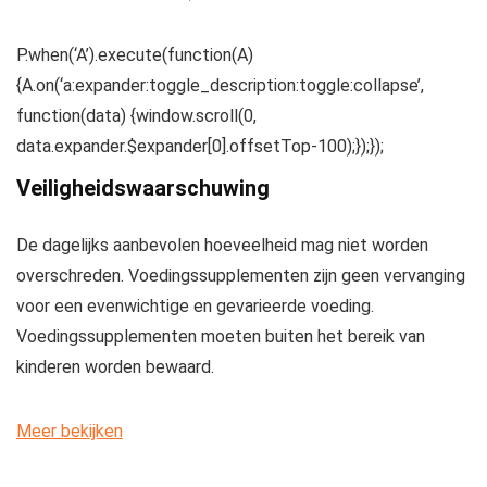
P.when(‘A’).execute(function(A)
{A.on(‘a:expander:toggle_description:toggle:collapse’,
function(data) {window.scroll(0,
data.expander.$expander[0].offsetTop-100);});});
Veiligheidswaarschuwing
De dagelijks aanbevolen hoeveelheid mag niet worden
overschreden. Voedingssupplementen zijn geen vervanging
voor een evenwichtige en gevarieerde voeding.
Voedingssupplementen moeten buiten het bereik van
kinderen worden bewaard.
Meer bekijken