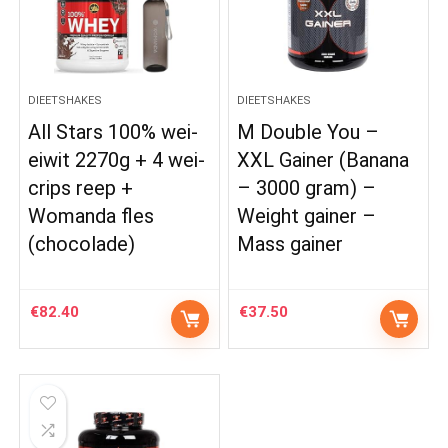
DIEETSHAKES
DIEETSHAKES
All Stars 100% wei-
M Double You –
eiwit 2270g + 4 wei-
XXL Gainer (Banana
crips reep +
– 3000 gram) –
Womanda fles
Weight gainer –
(chocolade)
Mass gainer
€
82.40
€
37.50