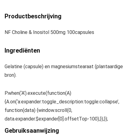
Productbeschrijving
NF Choline & Inositol 500mg 100capsules
Ingrediënten
Gelatine (capsule) en magnesiumstearaat (plantaardige
bron).
P.when(‘A’).execute(function(A)
{A.on(‘a:expander:toggle_description:toggle:collapse’,
function(data) {window.scroll(0,
data.expander.$expander[0].offsetTop-100);});});
Gebruiksaanwijzing