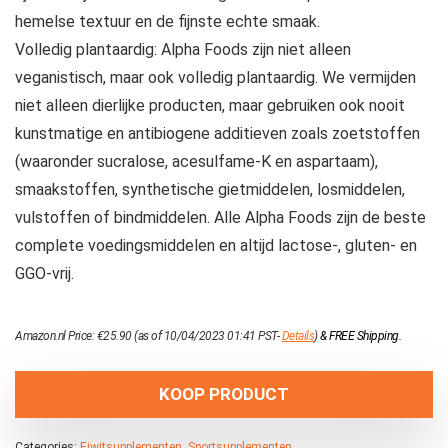
hemelse textuur en de fijnste echte smaak.
Volledig plantaardig: Alpha Foods zijn niet alleen
veganistisch, maar ook volledig plantaardig. We vermijden
niet alleen dierlijke producten, maar gebruiken ook nooit
kunstmatige en antibiogene additieven zoals zoetstoffen
(waaronder sucralose, acesulfame-K en aspartaam),
smaakstoffen, synthetische gietmiddelen, losmiddelen,
vulstoffen of bindmiddelen. Alle Alpha Foods zijn de beste
complete voedingsmiddelen en altijd lactose-, gluten- en
GGO-vrij.
Amazon.nl Price:
€
25.90
(as of 10/04/2023 01:41 PST-
Details
)
&
FREE Shipping
.
KOOP PRODUCT
Categories:
Eiwitsupplementen
,
Sportsupplementen