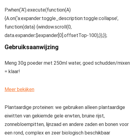
P.when(‘A’).execute(function(A)
{A.on(‘a:expander:toggle_description:toggle:collapse’,
function(data) {window.scroll(0,
data.expander.$expander[0].offsetTop-100);});});
Gebruiksaanwijzing
Meng 30g poeder met 250ml water, goed schudden/mixen
= klaar!
Meer bekijken
Plantaardige proteinen: we gebruiken alleen plantaardige
eiwitten van gekiemde gele erwten, bruine rijst,
zonnebloempitten, lijnzaad en andere zaden en bonen voor
een rond, complex en zeer biologisch beschikbaar