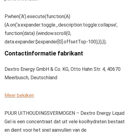
P.when(‘A’).execute(function(A)
{A.on(‘a:expander:toggle_description:toggle:collapse’,
function(data) {window.scroll(0,
data.expander.$expander[0].offsetTop-100);});});
Contactinformatie fabrikant
Dextro Energy GmbH & Co. KG, Otto Hahn Str. 4, 40670
Meerbusch, Deutschland
Meer bekijken
PUUR UITHOUDINGSVERMOGEN – Dextro Energy Liquid
Gel is een concentraat dat uit vele koolhydraten bestaat
en dient voor het snel aanvullen van de