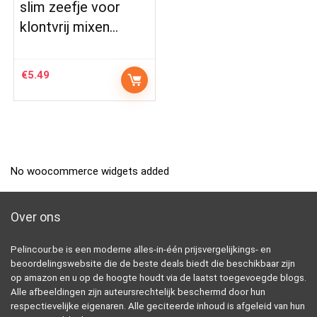
slim zeefje voor
klontvrij mixen…
€
5.49
No woocommerce widgets added
Over ons
Pelincour.be is een moderne alles-in-één prijsvergelijkings- en
beoordelingswebsite die de beste deals biedt die beschikbaar zijn
op amazon en u op de hoogte houdt via de laatst toegevoegde blogs.
Alle afbeeldingen zijn auteursrechtelijk beschermd door hun
respectievelijke eigenaren. Alle geciteerde inhoud is afgeleid van hun