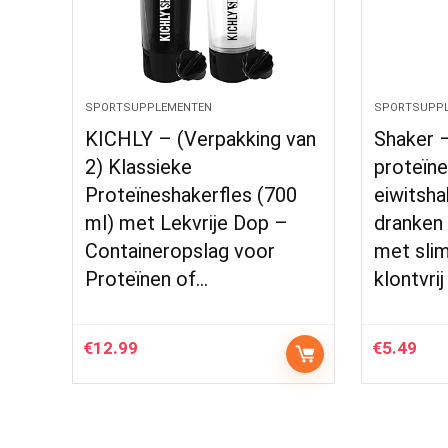
SPORTSUPPLEMENTEN
SPORTSUPP
KICHLY – (Verpakking van
Shaker 
2) Klassieke
proteïne
Proteïneshakerfles (700
eiwitsha
ml) met Lekvrije Dop –
dranken 
Containeropslag voor
met slim
Proteïnen of…
klontvri
€
12.99
€
5.49