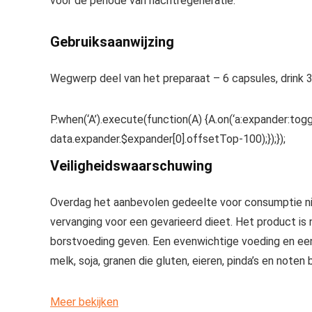
voor de periode van nachtregeneratie.
Gebruiksaanwijzing
Wegwerp deel van het preparaat – 6 capsules, drink 30
P.when(‘A’).execute(function(A) {A.on(‘a:expander:togg
data.expander.$expander[0].offsetTop-100);});});
Veiligheidswaarschuwing
Overdag het aanbevolen gedeelte voor consumptie nie
vervanging voor een gevarieerd dieet. Het product is
borstvoeding geven. Een evenwichtige voeding en een 
melk, soja, granen die gluten, eieren, pinda’s en noten
Meer bekijken