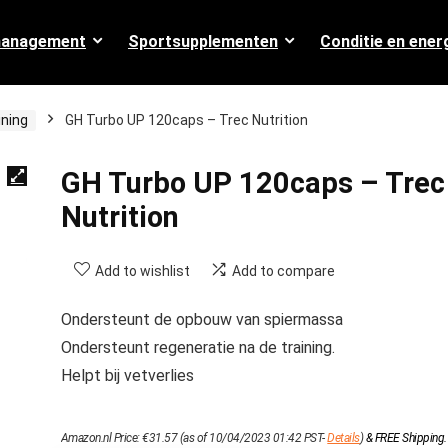
management
Sportsupplementen
Conditie en ener
ining
GH Turbo UP 120caps – Trec Nutrition
GH Turbo UP 120caps – Trec
Nutrition
Add to wishlist
Add to compare
Ondersteunt de opbouw van spiermassa
Ondersteunt regeneratie na de training.
Helpt bij vetverlies
Amazon.nl Price:
€
31.57
(as of 10/04/2023 01:42 PST-
Details
)
&
FREE Shipping
.