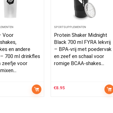
LEMENTEN
SPORTSUPPLEMENTEN
– Voor
Protein Shaker Midnight
shakes,
Black 700 ml FYRA lekvrij
kes en andere
– BPA-vrij met poedervak ​​
– 700 ml drinkfles
en zeef en schaal voor
 zeefje voor
romige BCAA-shakes…
j mixen…
€
8.95