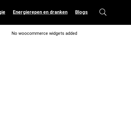
gie
Energierepen en dranken
Blogs
No woocommerce widgets added