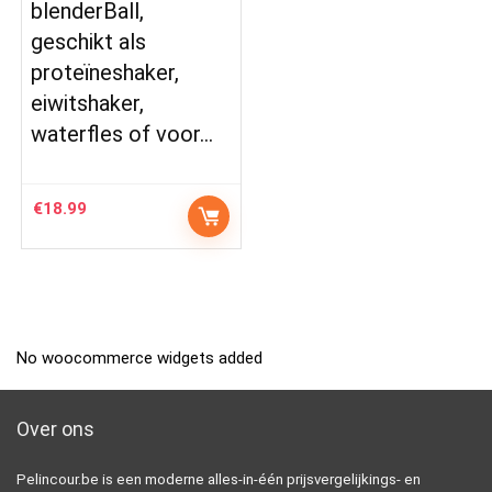
blenderBall,
geschikt als
proteïneshaker,
eiwitshaker,
waterfles of voor…
€
18.99
No woocommerce widgets added
Over ons
Pelincour.be is een moderne alles-in-één prijsvergelijkings- en