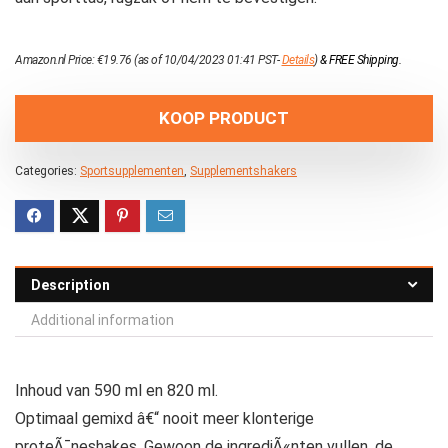
Amazon.nl Price:
€
19.76
(as of 10/04/2023 01:41 PST-
Details
)
&
FREE Shipping
.
KOOP PRODUCT
Categories:
Sportsupplementen
,
Supplementshakers
Description
Additional information
Inhoud van 590 ml en 820 ml.
Optimaal gemixd â€“ nooit meer klonterige
proteÃ¯neshakes. Gewoon de ingrediÃ«nten vullen, de