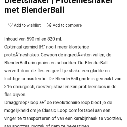
Dieetshaker | Proteïneshaker
met BlenderBall
Add to wishlist
Add to compare
Inhoud van 590 ml en 820 ml.
Optimaal gemixd â€“ nooit meer klonterige
proteÃ¯neshakes. Gewoon de ingrediÃ«nten vullen, de
BlenderBall erin gooien en schudden. De BlenderBall
wervelt door de fles en geeft je shake een gladde en
luchtige consistentie. De BlenderBall garde is gemaakt van
316 chirurgisch, roestvrij staal en kan probleemloos in de
fles blijven.
Draaggreep/loop â€“ de revolutionaire loop biedt je de
mogelijkheid om je Classic Loop comfortabel aan een
vinger te transporteren of van een karabijnhaak te voorzien,
aan sporttas, rugzak of riem te bevestigen.