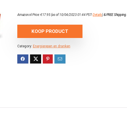
Amazon.nl Price:
€
17.95
(as of 10/04/2023 01:44 PST-
Details
)
&
FREE Shipping
.
KOOP PRODUCT
Category:
Energierepen en dranken