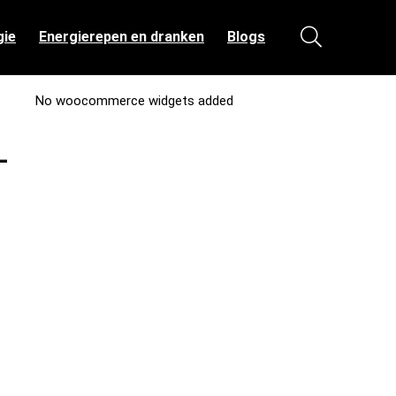
gie
Energierepen en dranken
Blogs
No woocommerce widgets added
–