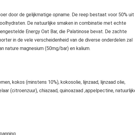
voer door de gelijkmatige opname. De reep bestaat voor 50% uit
olhydraten. De natuurlijke smaken in combinatie met echte
mengestelde Energy Oat Bar, die Palatinose bevat. De zachte
sporter in de vele verscheidenheid van de diverse onderdelen zal
an nature magnesium (50mg/bar) en kalium.
n, kokos (minstens 10%), kokosolie, lijnzaad, lijnzaad olie,
laar (citroenzuur), chiazaad, quinoazaad ,appelpectine, natuurlijk
spanning