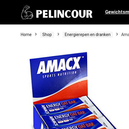
Gewichts
Home
Shop
Energierepen en dranken
Ama