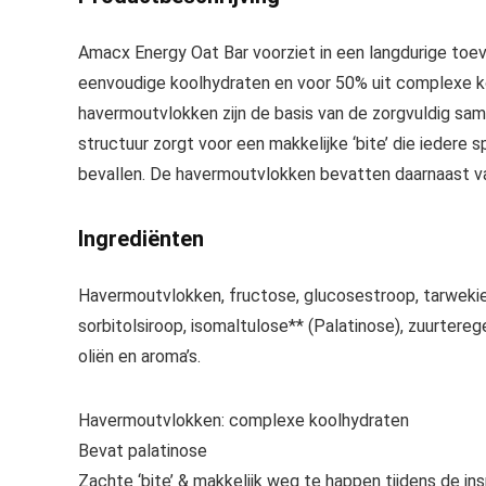
Amacx Energy Oat Bar voorziet in een langdurige toe
eenvoudige koolhydraten en voor 50% uit complexe ko
havermoutvlokken zijn de basis van de zorgvuldig sa
structuur zorgt voor een makkelijke ‘bite’ die iedere 
bevallen. De havermoutvlokken bevatten daarnaast v
Ingrediënten
Havermoutvlokken, fructose, glucosestroop, tarwekieme
sorbitolsiroop, isomaltulose** (Palatinose), zuurterege
oliën en aroma’s.
Havermoutvlokken: complexe koolhydraten
Bevat palatinose
Zachte ‘bite’ & makkelijk weg te happen tijdens de in