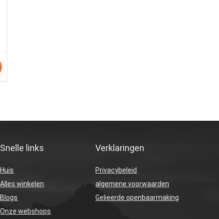
Snelle links
Verklaringen
Huis
Privacybeleid
Alles winkelen
algemene voorwaarden
Blogs
Gelieerde openbaarmaking
Onze webshops