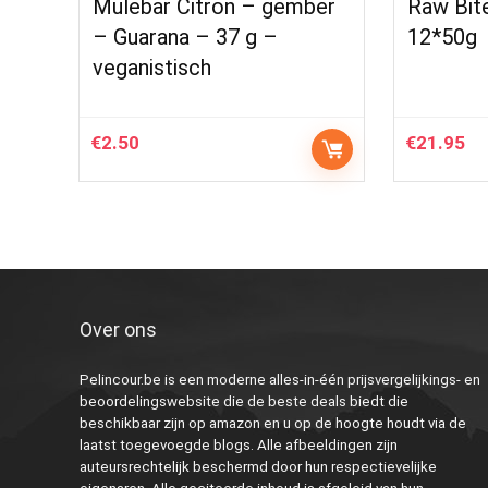
Mulebar Citron – gember
Raw Bit
– Guarana – 37 g –
12*50g
veganistisch
€
2.50
€
21.95
Over ons
Pelincour.be is een moderne alles-in-één prijsvergelijkings- en
beoordelingswebsite die de beste deals biedt die
beschikbaar zijn op amazon en u op de hoogte houdt via de
laatst toegevoegde blogs. Alle afbeeldingen zijn
auteursrechtelijk beschermd door hun respectievelijke