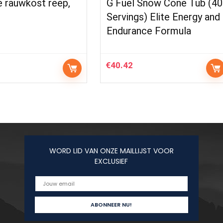
e rauwkost reep,
G Fuel Snow Cone Tub (40
Servings) Elite Energy and
Endurance Formula
€
40.42
WORD LID VAN ONZE MAILLIJST VOOR
EXCLUSIEF