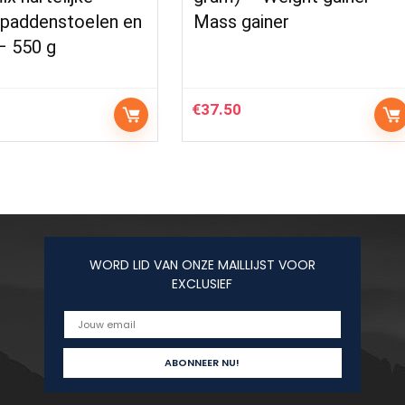
 paddenstoelen en
Mass gainer
– 550 g
€
37.50
WORD LID VAN ONZE MAILLIJST VOOR
EXCLUSIEF