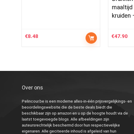
maaltijd
kruiden 
€
8.48
€
47.90
Over ons
Pelincour.be is een moderne alles-in-één prijsvergelijkings- en
beoordelingswebsite die de beste deals biedt die
beschikbaar zijn op amazon en u op de hoogte houdt via de
laatst toegevoegde blogs. Alle afbeeldingen zijn
auteursrechtelijk beschermd door hun respectievelijke
eigenaren. Alle geciteerde inhoud is afgeleid van hun