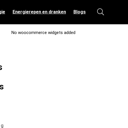
gie
Energierepen en dranken
Blogs
No woocommerce widgets added
s
s
 g