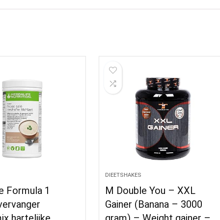
DIEETSHAKES
e Formula 1
M Double You – XXL
vervanger
Gainer (Banana – 3000
x hartelijke
gram) – Weight gainer –